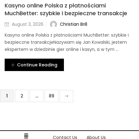
Kasyno online Polska z płatnościami
MuchBetter: szybkie i bezpieczne transakcje
Posted
Christian Brill
August 3, 2026
on
Kasyno online Polska z płatnościami MuchBetter: szybkie i
bezpieczne transakcjeNazywam się Jan Kowalski, jestem
ekspertem w dziedzinie gier online i kasyn, a w tym ...
Continue Reading
1
2
…
89
Contact Us
About Us