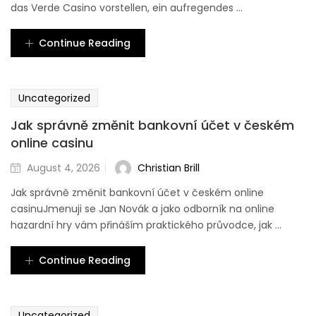
das Verde Casino vorstellen, ein aufregendes ...
Continue Reading
Uncategorized
Jak správně změnit bankovní účet v českém
online casinu
Posted
Christian Brill
August 4, 2026
on
Jak správně změnit bankovní účet v českém online
casinuJmenuji se Jan Novák a jako odborník na online
hazardní hry vám přináším praktického průvodce, jak ...
Continue Reading
Uncategorized