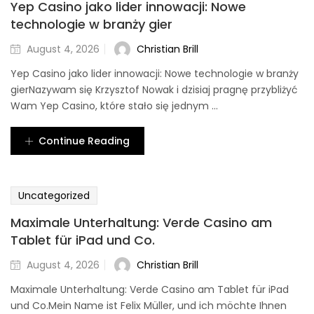
Yep Casino jako lider innowacji: Nowe
technologie w branży gier
Posted
Christian Brill
August 4, 2026
on
Yep Casino jako lider innowacji: Nowe technologie w branży
gierNazywam się Krzysztof Nowak i dzisiaj pragnę przybliżyć
Wam Yep Casino, które stało się jednym ...
Continue Reading
Uncategorized
Maximale Unterhaltung: Verde Casino am
Tablet für iPad und Co.
Posted
Christian Brill
August 4, 2026
on
Maximale Unterhaltung: Verde Casino am Tablet für iPad
und Co.Mein Name ist Felix Müller, und ich möchte Ihnen