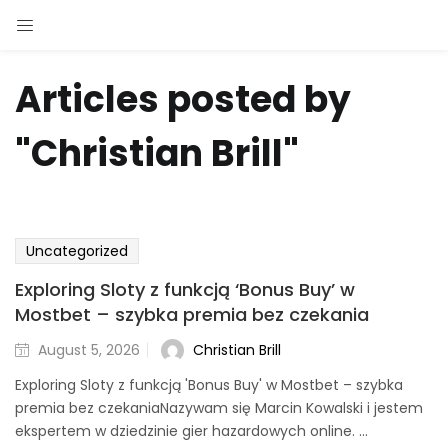
Articles posted by
"Christian Brill"
Uncategorized
Exploring Sloty z funkcją ‘Bonus Buy’ w
Mostbet – szybka premia bez czekania
Posted
Christian Brill
August 5, 2026
on
Exploring Sloty z funkcją 'Bonus Buy' w Mostbet – szybka
premia bez czekaniaNazywam się Marcin Kowalski i jestem
ekspertem w dziedzinie gier hazardowych online. ...