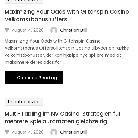
Maximizing Your Odds with Glitchspin Casino
Velkomstbonus Offers
Posted
Christian Brill
August 4, 2026
on
Maximizing Your Odds with Glitchspin Casino
Velkomstbonus OffersGlitchspin Casino tilbyder en række
velkomstbonusser, der kan hjælpe nye spillere med at
maksimere deres odds for ...
Continue Reading
Uncategorized
Multi-Tabling im NV Casino: Strategien für
mehrere Spielautomaten gleichzeitig
Posted
Christian Brill
August 4, 2026
on