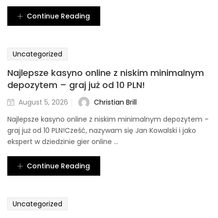
Continue Reading
Uncategorized
Najlepsze kasyno online z niskim minimalnym
depozytem – graj już od 10 PLN!
Posted
Christian Brill
August 5, 2026
on
Najlepsze kasyno online z niskim minimalnym depozytem –
graj już od 10 PLN!Cześć, nazywam się Jan Kowalski i jako
ekspert w dziedzinie gier online ...
Continue Reading
Uncategorized