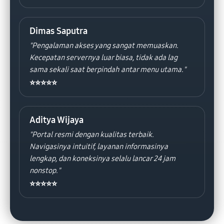
Dimas Saputra
"Pengalaman akses yang sangat memuaskan.
Kecepatan servernya luar biasa, tidak ada lag
sama sekali saat berpindah antar menu utama."
⭐⭐⭐⭐⭐
Aditya Wijaya
"Portal resmi dengan kualitas terbaik.
Navigasinya intuitif, layanan informasinya
lengkap, dan koneksinya selalu lancar 24 jam
nonstop."
⭐⭐⭐⭐⭐