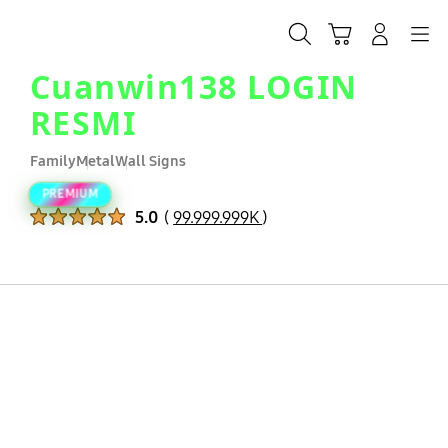
Skip
to
Cari
Troli
Login
Navigation
content
Cuanwin138 LOGIN
RESMI
Family
Metal
Wall Signs
PREMIUM
Peringkat Produk :
5.0
(
99.999.999K
)
Jumlah Peringkat :