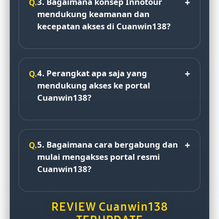
3. Bagaimana konsep Innotour
mendukung keamanan dan
kecepatan akses di Cuanwin138?
4. Perangkat apa saja yang
mendukung akses ke portal
Cuanwin138?
5. Bagaimana cara bergabung dan
mulai mengakses portal resmi
Cuanwin138?
REVIEW Cuanwin138