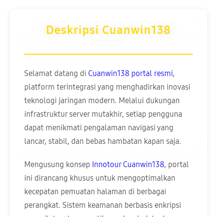
Deskripsi Cuanwin138
Selamat datang di
Cuanwin138 portal resmi
,
platform terintegrasi yang menghadirkan inovasi
teknologi jaringan modern. Melalui dukungan
infrastruktur server mutakhir, setiap pengguna
dapat menikmati pengalaman navigasi yang
lancar, stabil, dan bebas hambatan kapan saja.
Mengusung konsep
Innotour Cuanwin138
, portal
ini dirancang khusus untuk mengoptimalkan
kecepatan pemuatan halaman di berbagai
perangkat. Sistem keamanan berbasis enkripsi