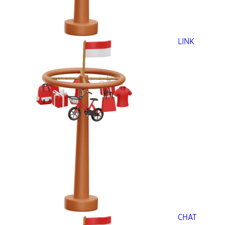
LINK
CHAT